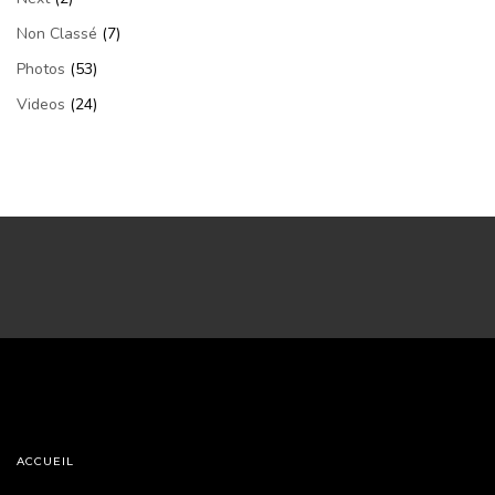
Non Classé
(7)
Photos
(53)
Videos
(24)
ACCUEIL