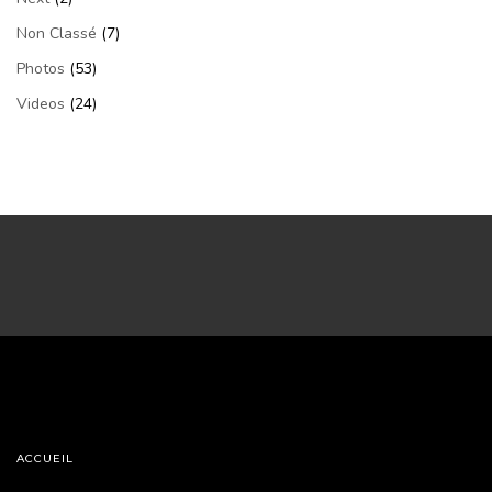
Non Classé
(7)
Photos
(53)
Videos
(24)
ACCUEIL