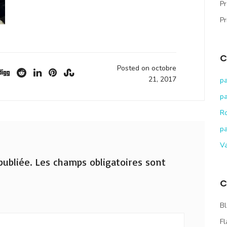
Pr
Pr
C
Posted on octobre
21, 2017
pa
pa
R
pa
V
ubliée.
Les champs obligatoires sont
C
Bl
Fl