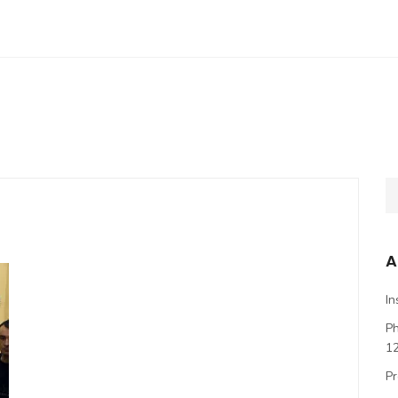
A
In
P
1
Pr