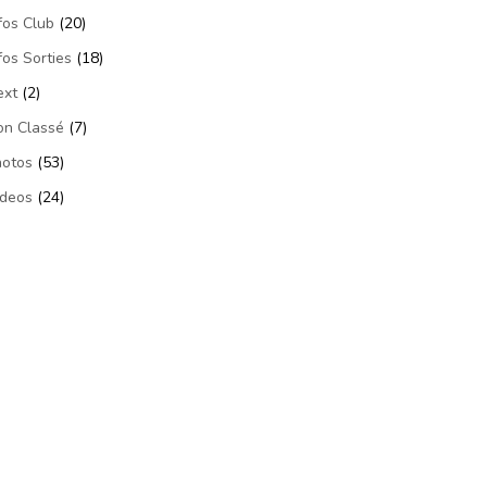
fos Club
(20)
fos Sorties
(18)
ext
(2)
on Classé
(7)
hotos
(53)
ideos
(24)