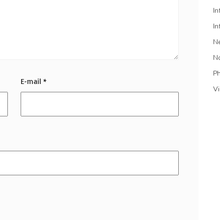
In
In
N
N
P
E-mail
*
V