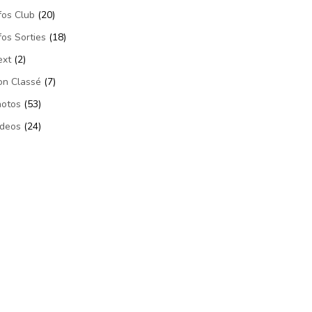
fos Club
(20)
fos Sorties
(18)
ext
(2)
on Classé
(7)
hotos
(53)
ideos
(24)