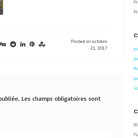
Pr
Pr
C
Posted on octobre
21, 2017
pa
pa
R
pa
V
ubliée.
Les champs obligatoires sont
C
Bl
Fl