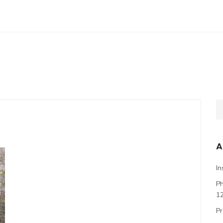
A
In
P
1
Pr