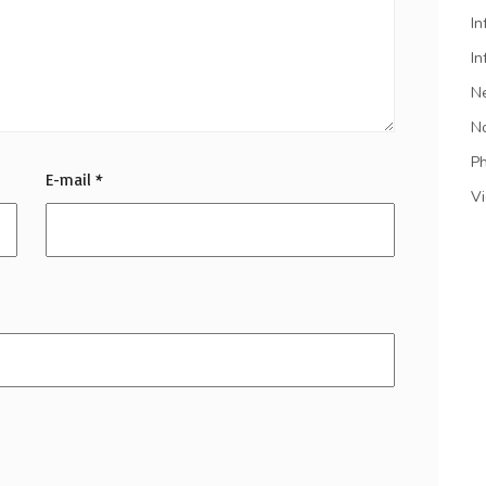
In
In
N
N
P
E-mail
*
V