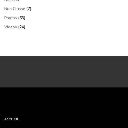
Non Classé
(7)
Photos
(53)
Videos
(24)
ACCUEIL