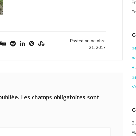
Pr
Pr
C
Posted on octobre
21, 2017
pa
pa
R
pa
V
ubliée.
Les champs obligatoires sont
C
Bl
Fl