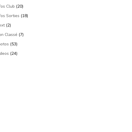
fos Club
(20)
fos Sorties
(18)
ext
(2)
on Classé
(7)
hotos
(53)
ideos
(24)