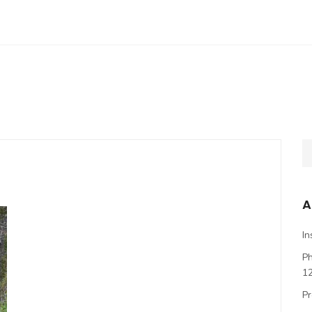
A
In
P
1
Pr