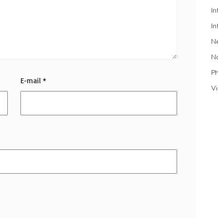
In
In
N
N
P
E-mail
*
V