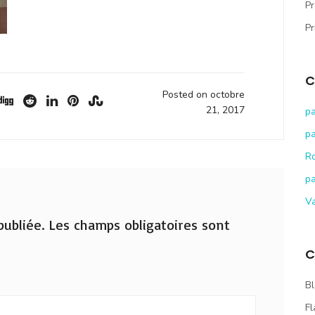
Pr
Pr
C
Posted on octobre
21, 2017
pa
pa
R
pa
V
ubliée.
Les champs obligatoires sont
C
Bl
Fl