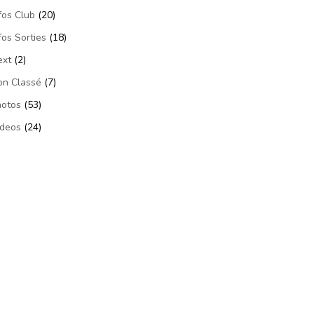
fos Club
(20)
fos Sorties
(18)
ext
(2)
on Classé
(7)
hotos
(53)
ideos
(24)