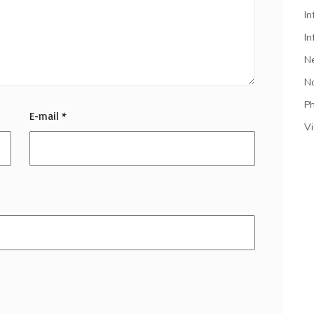
In
In
N
N
P
E-mail
*
V