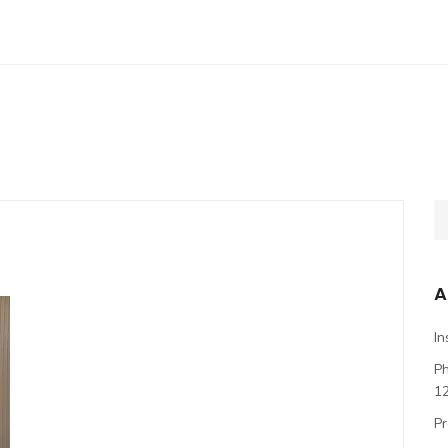
A
In
P
1
Pr