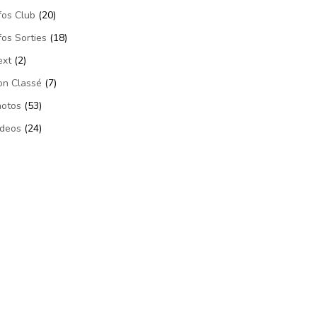
fos Club
(20)
fos Sorties
(18)
ext
(2)
on Classé
(7)
hotos
(53)
ideos
(24)