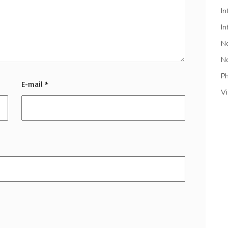
In
In
N
N
P
E-mail
*
V