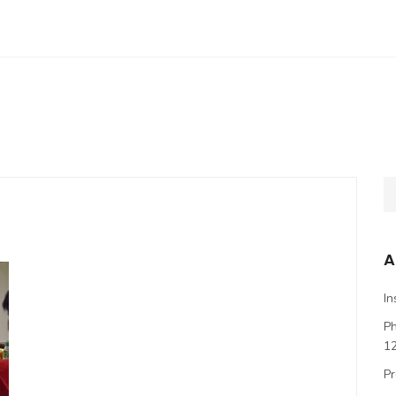
A
In
P
1
Pr