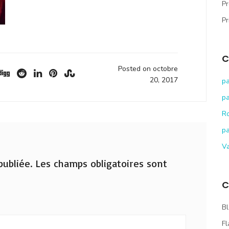
Pr
Pr
C
Posted on octobre
20, 2017
pa
pa
R
pa
V
ubliée.
Les champs obligatoires sont
C
Bl
Fl