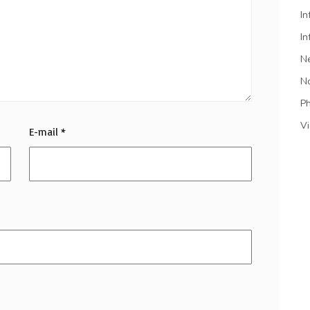
In
In
N
N
P
V
E-mail
*