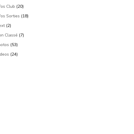
fos Club
(20)
fos Sorties
(18)
ext
(2)
on Classé
(7)
hotos
(53)
ideos
(24)