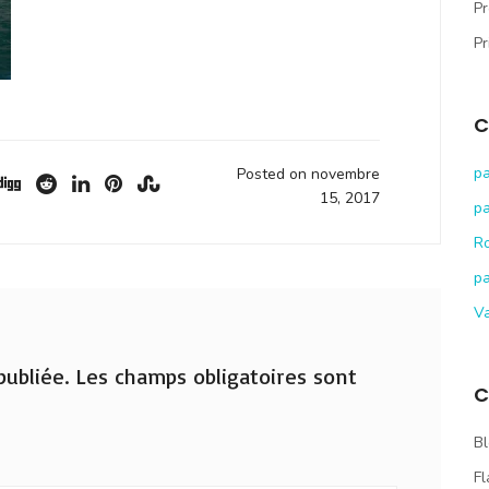
Pr
Pr
C
pa
Posted on novembre
15, 2017
pa
R
pa
V
ubliée.
Les champs obligatoires sont
C
Bl
Fl