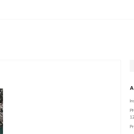
A
In
P
1
Pr