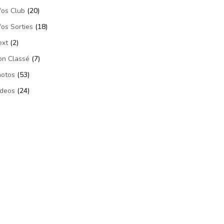
fos Club
(20)
fos Sorties
(18)
ext
(2)
on Classé
(7)
hotos
(53)
ideos
(24)