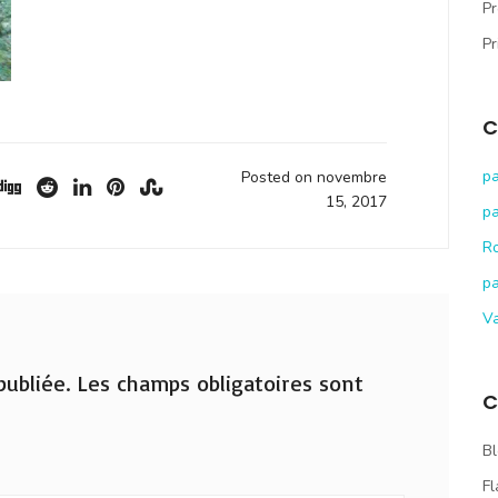
Pr
Pr
C
pa
Posted on novembre
15, 2017
pa
R
pa
V
ubliée.
Les champs obligatoires sont
C
Bl
Fl