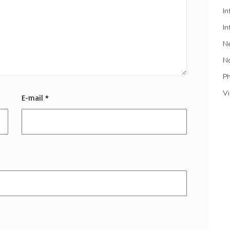
In
In
N
N
P
V
E-mail
*