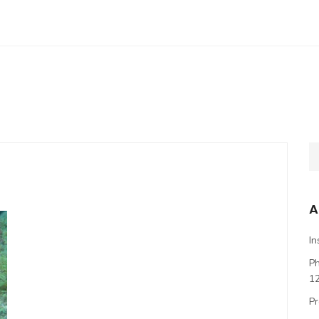
A
In
P
1
Pr