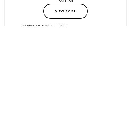
PATRICE
VIEW POST
Posted on avril 11, 2015
Articles Récents
Inscriptions 2026-2027
Photos Et Vidéo Bormes Les Mimosas Du 12 Au 16 Mai 2026
Prochaine Fosse