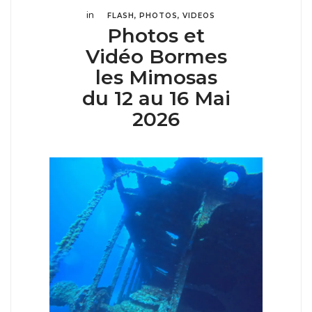
in
FLASH
,
PHOTOS
,
VIDEOS
Photos et
Vidéo Bormes
les Mimosas
du 12 au 16 Mai
2026