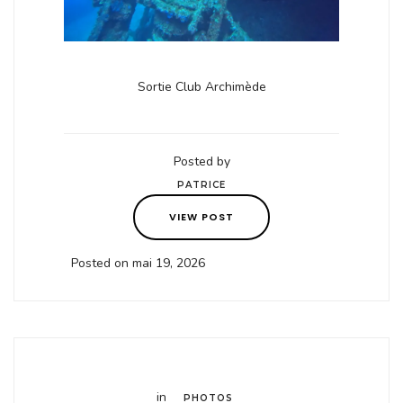
Sortie Club Archimède
Posted by
PATRICE
VIEW POST
Posted on mai 19, 2026
in
PHOTOS