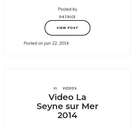
Posted by
PATRICE
VIEW POST
Posted on juin 22, 2014
in
VIDEOS
Video La
Seyne sur Mer
2014