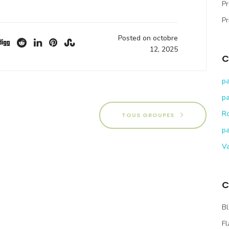
Pr
Pr
Posted on octobre
12, 2025
C
pa
pa
R
TOUS GROUPES
pa
V
C
Bl
Fl