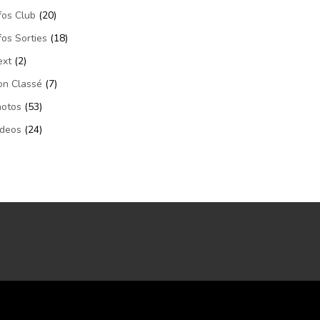
fos Club
(20)
fos Sorties
(18)
ext
(2)
on Classé
(7)
hotos
(53)
ideos
(24)