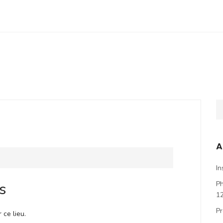
A
In
s
P
1
Pr
ce lieu.