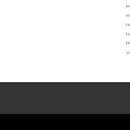
In
In
N
N
P
V