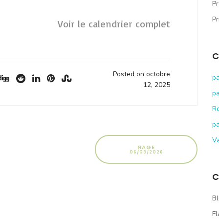
Pr
Pr
Voir le calendrier complet
C
Posted on octobre
pa
12, 2025
pa
R
pa
V
NAGE
06/03/2026
C
Bl
Fl