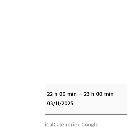
Club Archimede
:Fosse
Plongée
22 h 00 min
–
23 h 00 min
22h
03/11/2025
iCal
Calendrier Google