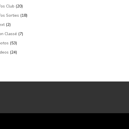
fos Club
(20)
fos Sorties
(18)
ext
(2)
on Classé
(7)
hotos
(53)
ideos
(24)