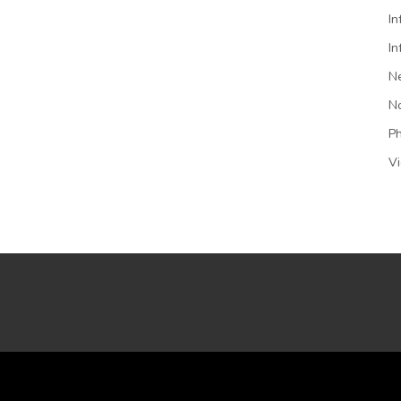
In
In
N
N
P
V