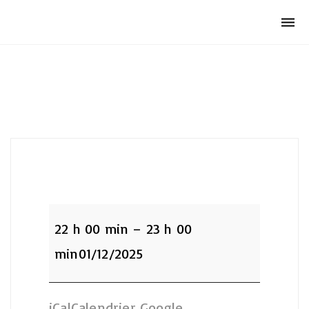
Club Archimede
Togg
navi
:Fosse
Plongée
22 h 00 min
–
23 h 00
22h
min
01/12/2025
iCal
Calendrier Google