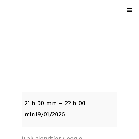
Club Archimede
Togg
navi
:Fosse
Plongée
21 h 00 min
–
22 h 00
21h
min
19/01/2026
iCal
Calendrier Google