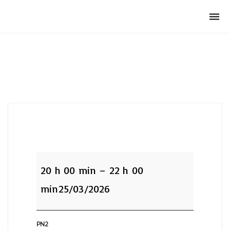
Club Archimede
Togg
navi
PN2:Examen
Théorie
20 h 00 min
–
22 h 00
min
25/03/2026
PN2