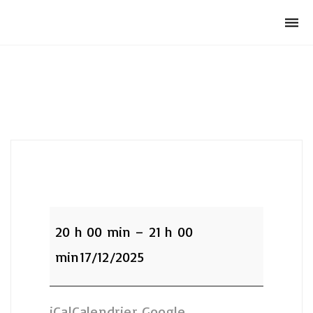
Club Archimede
Togg
navi
:Cours
Pn1
20 h 00 min
–
21 h 00
/
min
17/12/2025
Pn2
iCal
Calendrier Google