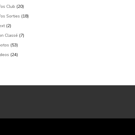
fos Club
(20)
fos Sorties
(18)
ext
(2)
on Classé
(7)
hotos
(53)
ideos
(24)