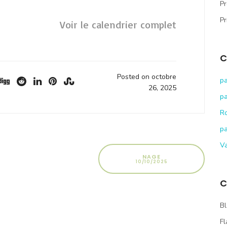
Pr
Pr
Voir le calendrier complet
C
Posted on octobre
pa
26, 2025
pa
R
pa
V
NAGE
10/10/2025
C
Bl
Fl