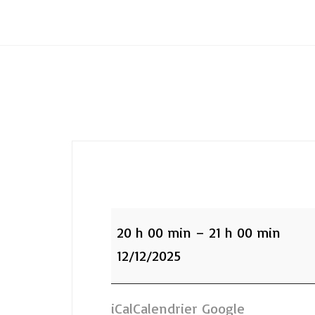
Club Archimede
:apnée
20 h 00 min
–
21 h 00 min
12/12/2025
iCal
Calendrier Google