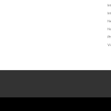
In
In
N
N
P
V