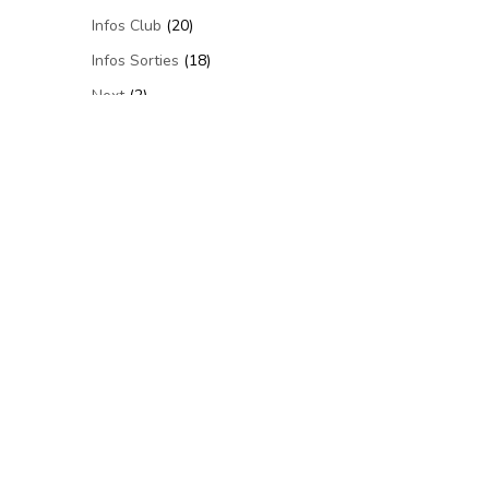
Infos Club
(20)
Infos Sorties
(18)
Next
(2)
Non Classé
(7)
Photos
(53)
Videos
(24)