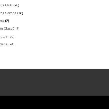
fos Club
(20)
fos Sorties
(18)
ext
(2)
on Classé
(7)
hotos
(53)
ideos
(24)