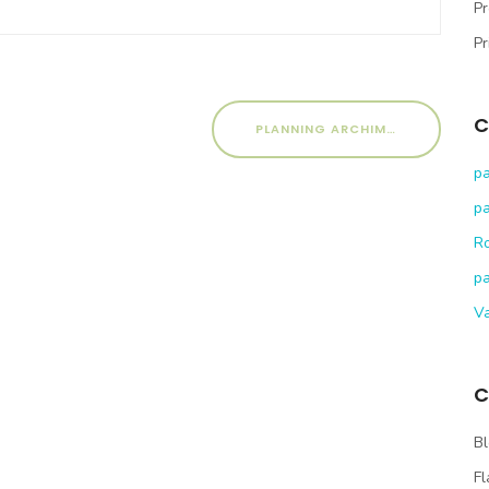
Pr
Pr
C
PLANNING ARCHIMEDE 2020-2021
pa
pa
R
pa
V
C
Bl
Fl