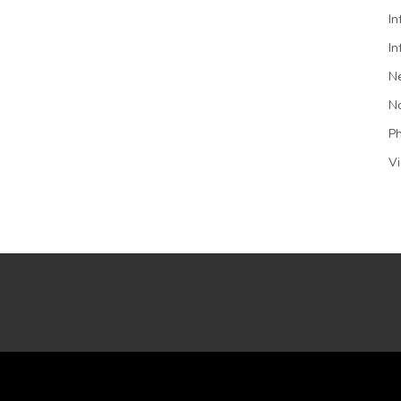
In
In
N
N
P
V