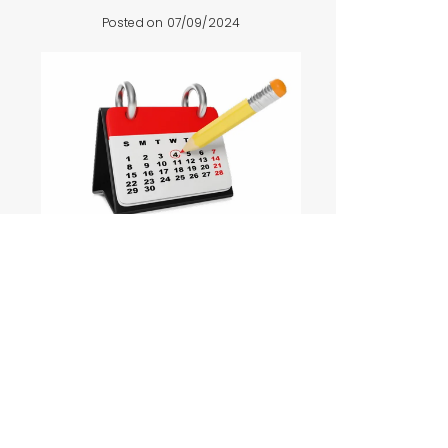
Posted on 07/09/2024
20,13421,13422,13423,13424,13425,13426,13427,13428,13429,13430,13431,13432,1
Venez nous retrouver le 8 septembre,
place Stalingrad à l'occasion de la Fête
des bords de Marne
VIEW POST »