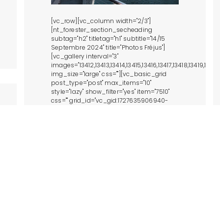
[vc_row][vc_column width="2/3"]
[nt_forester_section_secheading
subtag="h2" titletag="h1" subtitle="14/15
Septembre 2024" title="Photos Fréjus"]
[vc_gallery interval="3"
images="13412,13413,13414,13415,13416,13417,13418,13419,134
img_size="large" css=""][vc_basic_grid
post_type="post" max_items="10"
style="lazy" show_filter="yes" item="7510"
css="" grid_id="vc_gid:1727635906940-
ef825e82-2778-8" filter_source="category"
taxonomies="41, 40, 90"][/vc_column]
[vc_column width="1/3"][/vc_column]
[/vc_row]
VIEW POST »