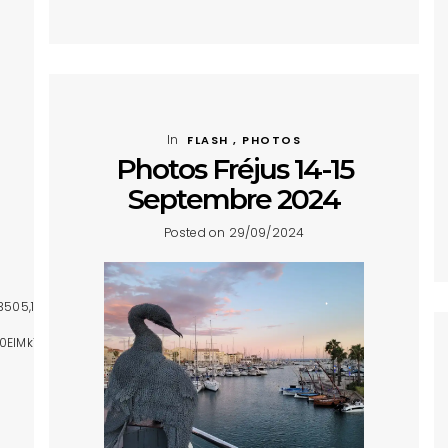
In
FLASH , PHOTOS
Photos Fréjus 14-15
Septembre 2024
Posted on 29/09/2024
5,13506,13507,13508,13509,13510,13511,13512,13513,13514,13515,13516,13517,13
lM0ElMkYlMkZ3d3cuZ29vZ2xlLmNvbSUyRm1hcHMlMkZlbWJlZCUzRnBiJTNE