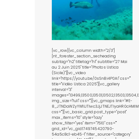
[vc_row][vc_column width="2/3"]
[nt_forester_section_secheading
subtag="h2" titletag="h1" subtitle="27 Mai
au 2 Juin 2025" title="Photos Ustica
(Sicile)"][vc_video
link="https://youtu.be/0sSnBi4P0AI" css=""
title="Vidéo Ustica 2025"][vc_gallery
interval="3"
images="13499,13500,13501,13502,13503,13504,1350
img_size="full" css=""][vc_gmaps link="#E-
8_JTNDaWZyYW1lJTIwc3JjJTNEJTIyaHR0cHM
css=""][vc_basic_grid post_type="post"
max_items="10" style="lazy"
show_filter="yes" item="7510" css=""
grid_id="vc_gid:1749745420790-
54a5c8c1-eb45-1" filter_source="category"