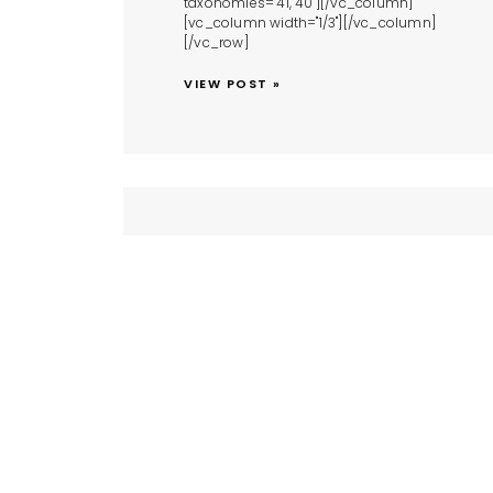
taxonomies="41, 40"][/vc_column]
[vc_column width="1/3"][/vc_column]
[/vc_row]
VIEW POST »
In
INFOS-CLUB
Inscriptions 2024-
2025
Posted on 18/08/2024
La saison reprend le mercredi 11
septembre, mais vous pouvez déjà vous
inscrire.
VIEW POST »