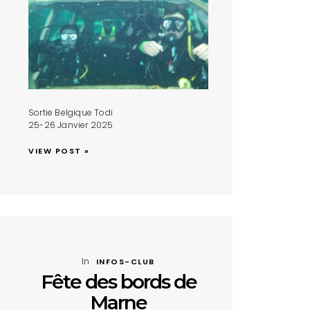
Sortie Belgique Todi
25-26 Janvier 2025
VIEW POST »
518,13519,13520,13521,13522,13523,13524,13525,13526,13527"
JTIxMW0xOCUyMTFtMTIlMjExbTMlMjExZDIwODIxLjcyOTYyMzYwMzIxMyUy
In
INFOS-CLUB
Fête des bords de
Marne