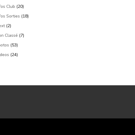
fos Club
(20)
fos Sorties
(18)
ext
(2)
on Classé
(7)
hotos
(53)
ideos
(24)