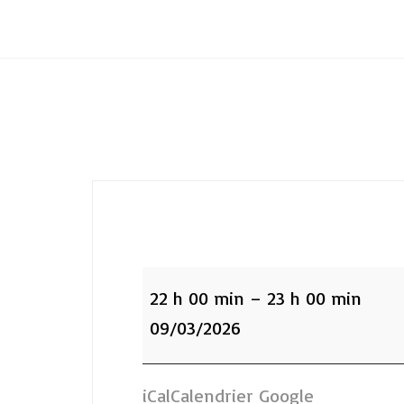
Club Archimede
:Fosse
Plongée
22 h 00 min
–
23 h 00 min
22h
09/03/2026
iCal
Calendrier Google