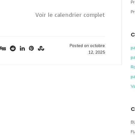
Pr
Pr
Voir le calendrier complet
C
Posted on octobre
pa
12, 2025
pa
R
pa
V
C
Bl
Fl