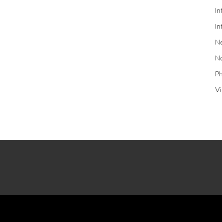
In
In
N
N
P
V