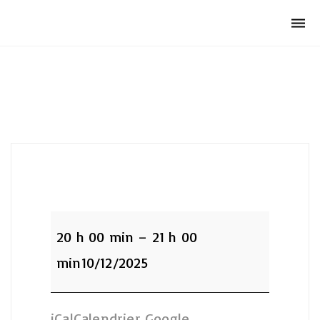
Club Archimede
Togg
navi
:apnée
20 h 00 min
–
21 h 00
min
10/12/2025
iCal
Calendrier Google